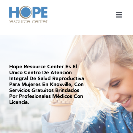
Skip
to
content
Togg
Navi
Medical Services
Support Services
Hope Resource Center Es El
Learn
Único Centro De Atención
Integral De Salud Reproductiva
Para Mujeres En Knoxville, Con
Servicios Gratuitos Brindados
En Español
Por Profesionales Médicos Con
Licencia.
Contact
Call